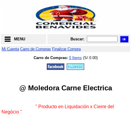
MENU
Buscar:
Mi Cuenta
Carro de Compras
Finalizar Compra
Carro de Compras:
0 Items
(S/.0.00)
@ Moledora Carne Electrica
" Producto en Liquidación x Cierre del
Negócio
"