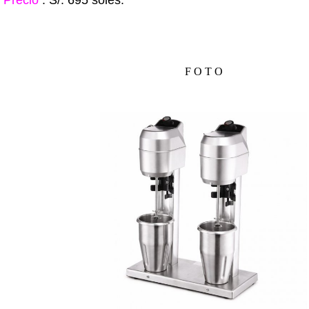
F O T O