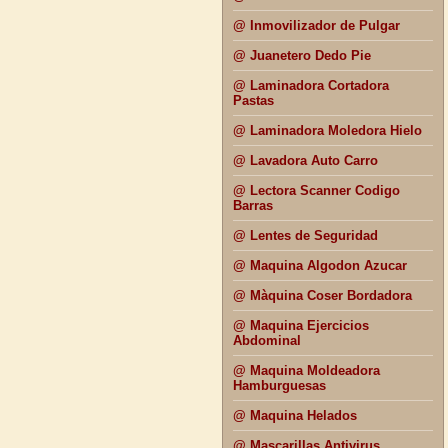
@ Inmovilizador de Pulgar
@ Juanetero Dedo Pie
@ Laminadora Cortadora
Pastas
@ Laminadora Moledora Hielo
@ Lavadora Auto Carro
@ Lectora Scanner Codigo
Barras
@ Lentes de Seguridad
@ Maquina Algodon Azucar
@ Màquina Coser Bordadora
@ Maquina Ejercicios
Abdominal
@ Maquina Moldeadora
Hamburguesas
@ Maquina Helados
@ Mascarillas Antivirus