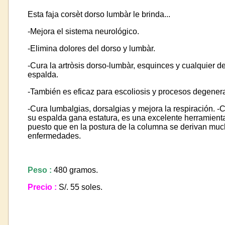
Esta faja corsèt dorso lumbàr le brinda...
-Mejora el sistema neurológico.
-Elimina dolores del dorso y lumbàr.
-Cura la artròsis dorso-lumbàr, esquinces y cualquier d
espalda.
-También es eficaz para escoliosis y procesos degenera
-Cura lumbalgias, dorsalgias y mejora la respiración.
-C
su espalda gana estatura, es una excelente herramient
puesto que en la postura de la columna se derivan mu
enfermedades.
Peso :
480 gramos.
Precio :
S/.
55 soles.