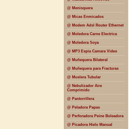
@ Menisquera
@ Micas Enmicados
@ Modem Adsl Router Ethernet
@ Moledora Carne Electrica
@ Moledora Soya
@ MP3 Espia Camara Video
@ Muñequera Bilateral
@ Muñequera para Fracturas
@ Muslera Tubular
@ Nebulizador Aire
Comprimido
@ Pantorrillera
@ Peladora Papas
@ Perforadora Peine Boleadora
@ Picadora Hielo Manual