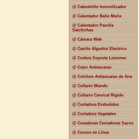
@ Cabestrillo Inmovilizador
@ Calentador Baño Maria
@ Calentador Parrilla
Salchichas
@ Cámara Web
@ Carrito Algodon Electrico
@ Codera Soporte Lesiones
@ Cojin Antiescaras
@ Colchon Antiescaras de Aire
@ Collarin Blando
@ Collarin Cervical Rigido
@ Cortadora Embutidos
@ Cortadora Vegetales
@ Cosedoras Cerradoras Sacos
@ Cursos en Línea