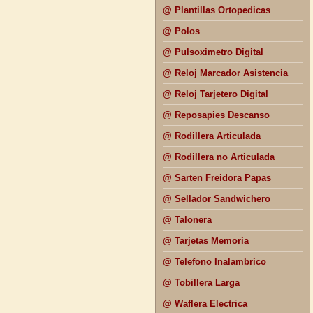
@ Plantillas Ortopedicas
@ Polos
@ Pulsoximetro Digital
@ Reloj Marcador Asistencia
@ Reloj Tarjetero Digital
@ Reposapies Descanso
@ Rodillera Articulada
@ Rodillera no Articulada
@ Sarten Freidora Papas
@ Sellador Sandwichero
@ Talonera
@ Tarjetas Memoria
@ Telefono Inalambrico
@ Tobillera Larga
@ Waflera Electrica