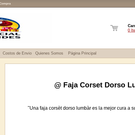
 Compra
Car
0 I
Costos de Envio
Quienes Somos
Página Principal
@ Faja Corset Dorso L
"Una faja corsèt dorso lumbàr es la mejor cura a 