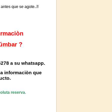
antes que se agote..!!
ormaciòn
Lúmbar
?
15278 a su whatsapp.
 la informaciòn que
ucto.
oluta reserva.