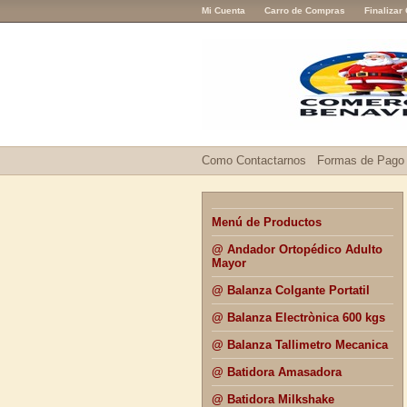
Mi Cuenta
Carro de Compras
Finalizar
Como Contactarnos
Formas de Pago
Menú de Productos
@ Andador Ortopédico Adulto
Mayor
@ Balanza Colgante Portatil
@ Balanza Electrònica 600 kgs
@ Balanza Tallimetro Mecanica
@ Batidora Amasadora
@ Batidora Milkshake