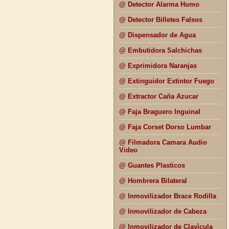
@ Detector Alarma Humo
@ Detector Billetes Falsos
@ Dispensador de Agua
@ Embutidora Salchichas
@ Exprimidora Naranjas
@ Extinguidor Extintor Fuego
@ Extractor Caña Azucar
@ Faja Braguero Inguinal
@ Faja Corset Dorso Lumbar
@ Filmadora Camara Audio
Video
@ Guantes Plasticos
@ Hombrera Bilateral
@ Inmovilizador Brace Rodilla
@ Inmovilizador de Cabeza
@ Inmovilizador de Clavìcula