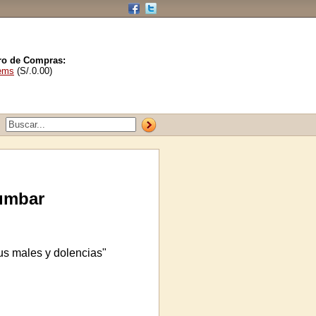
ro de Compras:
tems
(S/.0.00)
umbar
sus males y dolencias"