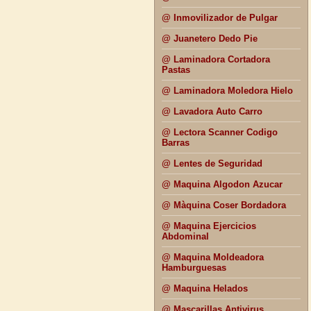
@ Inmovilizador de Pulgar
@ Juanetero Dedo Pie
@ Laminadora Cortadora
Pastas
@ Laminadora Moledora Hielo
@ Lavadora Auto Carro
@ Lectora Scanner Codigo
Barras
@ Lentes de Seguridad
@ Maquina Algodon Azucar
@ Màquina Coser Bordadora
@ Maquina Ejercicios
Abdominal
@ Maquina Moldeadora
Hamburguesas
@ Maquina Helados
@ Mascarillas Antivirus