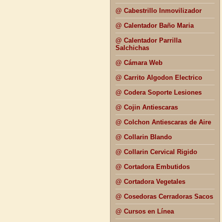
@ Cabestrillo Inmovilizador
@ Calentador Baño Maria
@ Calentador Parrilla
Salchichas
@ Cámara Web
@ Carrito Algodon Electrico
@ Codera Soporte Lesiones
@ Cojin Antiescaras
@ Colchon Antiescaras de Aire
@ Collarin Blando
@ Collarin Cervical Rigido
@ Cortadora Embutidos
@ Cortadora Vegetales
@ Cosedoras Cerradoras Sacos
@ Cursos en Línea