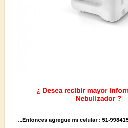
¿ Desea recibir mayor infor
Nebulizador
?
...En
tonces agregue mi celular : 51-99841