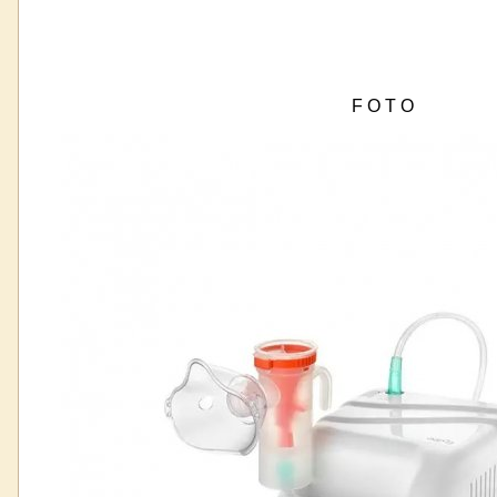
F O T O