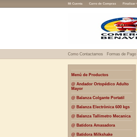
Mi Cuenta
Carro de Compras
Finalizar
Como Contactarnos
Formas de Pago
Menú de Productos
@ Andador Ortopédico Adulto
Mayor
@ Balanza Colgante Portatil
@ Balanza Electrònica 600 kgs
@ Balanza Tallimetro Mecanica
@ Batidora Amasadora
@ Batidora Milkshake