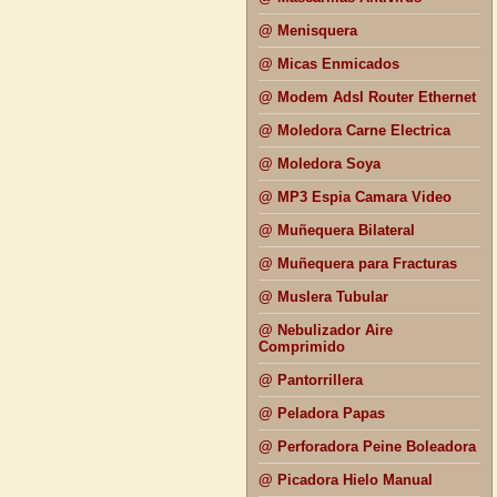
@ Menisquera
@ Micas Enmicados
@ Modem Adsl Router Ethernet
@ Moledora Carne Electrica
@ Moledora Soya
@ MP3 Espia Camara Video
@ Muñequera Bilateral
@ Muñequera para Fracturas
@ Muslera Tubular
@ Nebulizador Aire
Comprimido
@ Pantorrillera
@ Peladora Papas
@ Perforadora Peine Boleadora
@ Picadora Hielo Manual