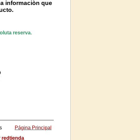
 la informaciòn que
ucto.
luta reserva.
s
Página Principal
r
redtienda