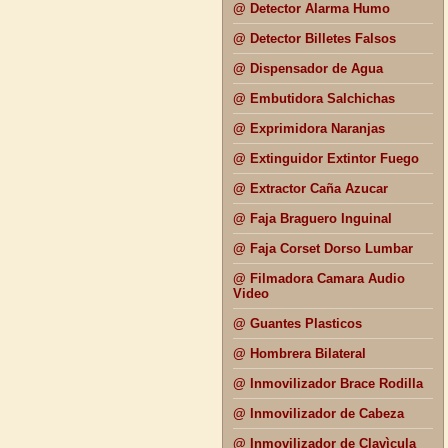
@ Detector Alarma Humo
@ Detector Billetes Falsos
@ Dispensador de Agua
@ Embutidora Salchichas
@ Exprimidora Naranjas
@ Extinguidor Extintor Fuego
@ Extractor Caña Azucar
@ Faja Braguero Inguinal
@ Faja Corset Dorso Lumbar
@ Filmadora Camara Audio
Video
@ Guantes Plasticos
@ Hombrera Bilateral
@ Inmovilizador Brace Rodilla
@ Inmovilizador de Cabeza
@ Inmovilizador de Clavìcula