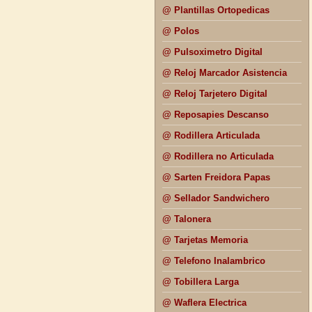
@ Plantillas Ortopedicas
@ Polos
@ Pulsoximetro Digital
@ Reloj Marcador Asistencia
@ Reloj Tarjetero Digital
@ Reposapies Descanso
@ Rodillera Articulada
@ Rodillera no Articulada
@ Sarten Freidora Papas
@ Sellador Sandwichero
@ Talonera
@ Tarjetas Memoria
@ Telefono Inalambrico
@ Tobillera Larga
@ Waflera Electrica