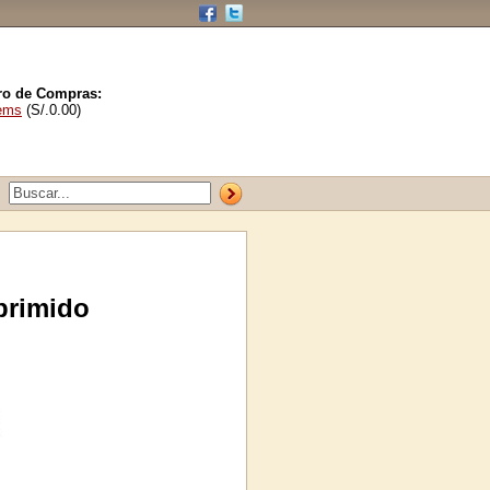
ro de Compras:
tems
(S/.0.00)
primido